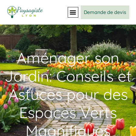
Demande de devis
Aménager son
Jardin: Conseils et
Astuces pour des
Espaces Verts
Magnifiques