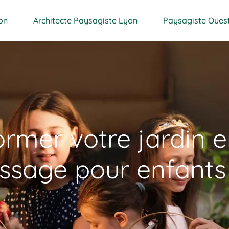
on
Architecte Paysagiste Lyon
Paysagiste Oues
mer votre jardin en
issage pour enfants