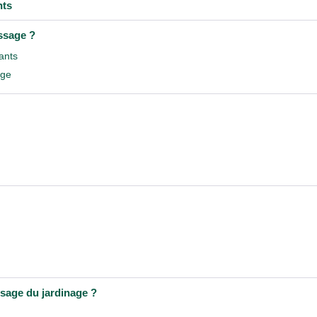
nts
issage ?
ants
age
sage du jardinage ?