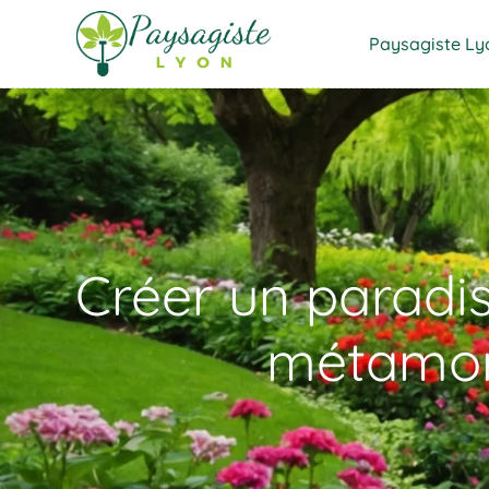
Paysagiste Ly
Créer un paradis 
métamorp