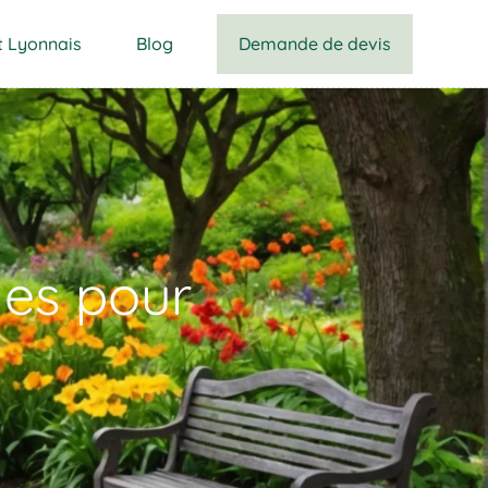
Demande de devis
t Lyonnais
Blog
les pour
n