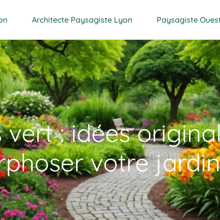
on
Architecte Paysagiste Lyon
Paysagiste Oues
vert : idées origina
hoser votre jardi