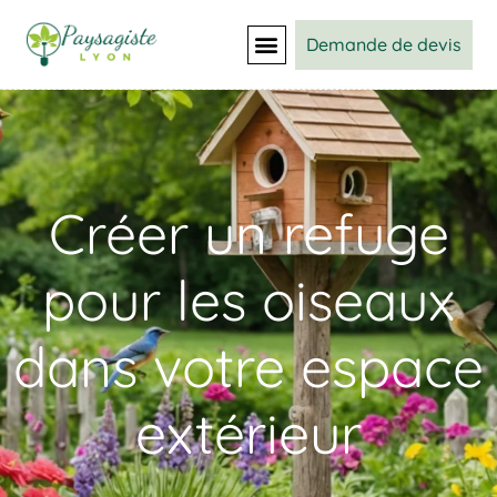
Demande de devis
Créer un refuge
pour les oiseaux
dans votre espace
extérieur