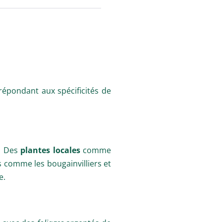
 répondant aux spécificités de
é. Des
plantes locales
comme
ues comme les
bougainvilliers
et
e.