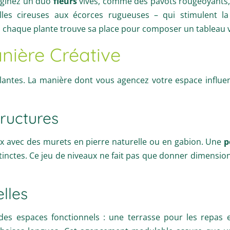
maginez un duo
fleurs
vives, comme des pavots rougeoyants
lles cireuses aux écorces rugueuses – qui stimulent la
ù chaque plante trouve sa place pour composer un tableau v
nière Créative
lantes. La manière dont vous agencez votre espace influen
tructures
ux avec des murets en pierre naturelle ou en gabion. Une
p
tinctes. Ce jeu de niveaux ne fait pas que donner dimension
lles
des espaces fonctionnels : une terrasse pour les repas e