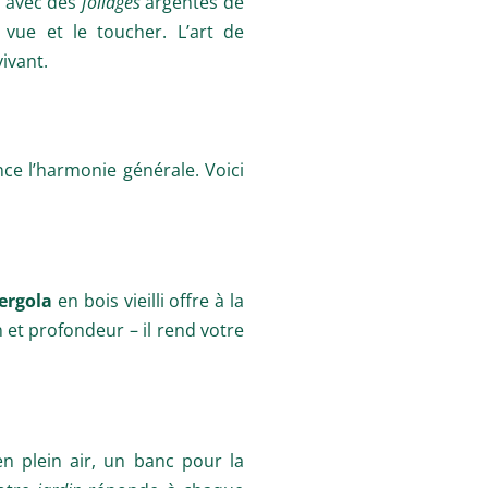
, avec des
foliages
argentés de
 vue et le toucher. L’art de
ivant.
ce l’harmonie générale. Voici
ergola
en bois vieilli offre à la
 et profondeur – il rend votre
n plein air, un banc pour la