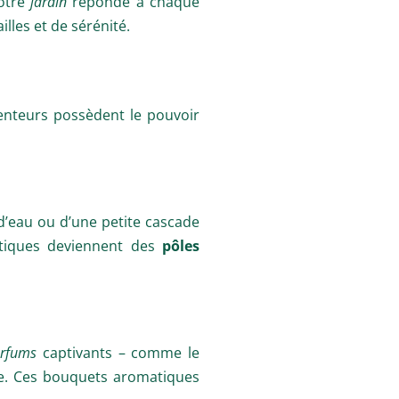
votre
jardin
réponde à chaque
lles et de sérénité.
senteurs possèdent le pouvoir
 d’eau ou d’une petite cascade
uatiques deviennent des
pôles
rfums
captivants – comme le
gue. Ces bouquets aromatiques