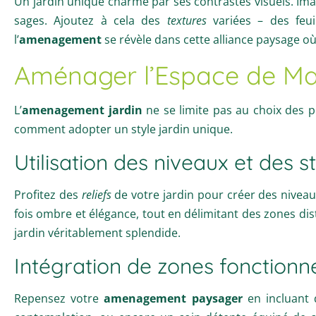
Un jardin unique charme par ses contrastes visuels. I
sages. Ajoutez à cela des
textures
variées – des feui
l’
amenagement
se révèle dans cette alliance paysage o
Aménager l’Espace de Ma
L’
amenagement jardin
ne se limite pas au choix des p
comment adopter un style jardin unique.
Utilisation des niveaux et des s
Profitez des
reliefs
de votre jardin pour créer des nivea
fois ombre et élégance, tout en délimitant des zones dis
jardin véritablement splendide.
Intégration de zones fonctionne
Repensez votre
amenagement paysager
en incluant 