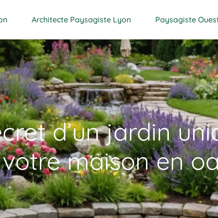
on
Architecte Paysagiste Lyon
Paysagiste Oues
cret d’un jardin uni
 votre maison en oa