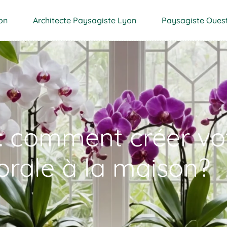
on
Architecte Paysagiste Lyon
Paysagiste Oues
s: comment créer vo
lorale à la maison?