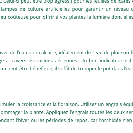
 Celui-ci peut être trop agressif pour les feuilles délicates 
lampes de culture artificielles pour garantir un niveau 
eu coûteuse pour offrir à vos plantes la lumière dont elle
c de l’eau non calcaire, idéalement de l’eau de pluie ou fil
 à travers les racines aériennes. Un bon indicateur est 
n peut être bénéfique; il suffit de tremper le pot dans l’
uler la croissance et la floraison. Utilisez un engrais équil
ndommager la plante. Appliquez l’engrais toutes les deux s
endant l’hiver ou les périodes de repos, car l’orchidée n’