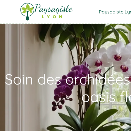
Paysagiste Ly
Soin des orchidée
oasis f