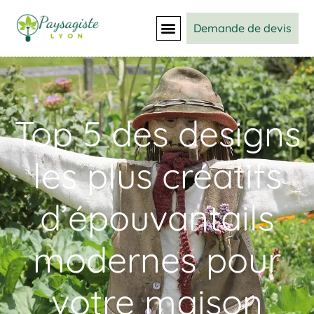
Demande de devis
Top 5 des designs
les plus créatifs
d’épouvantails
modernes pour
votre maison