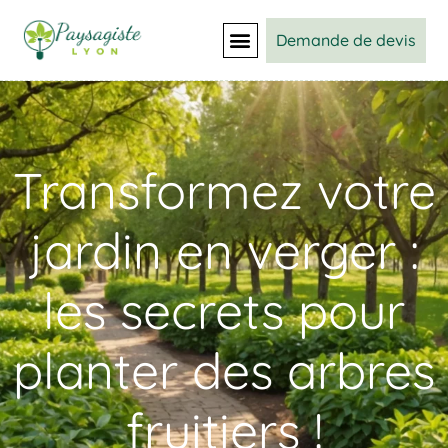
Demande de devis
Transformez votre
jardin en verger :
les secrets pour
planter des arbres
fruitiers !